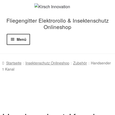
Zur
Zum
Fliegengitter Elektrorollo & Insektenschutz
Navigation
Inhalt
Onlineshop
springen
springen
Menü
Startseite
Startseite
Insektenschutz Onlineshop
Zubehör
Handsender
Fliegengitter Elektrorollo
1 Kanal
Solar Balkonkraftwerk
Zubehör
Service / Hilfe